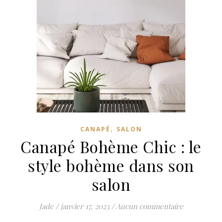
,
CANAPÉ
SALON
Canapé Bohème Chic : le
style bohème dans son
salon
Jade
/
janvier 17, 2023
/
Aucun commentaire